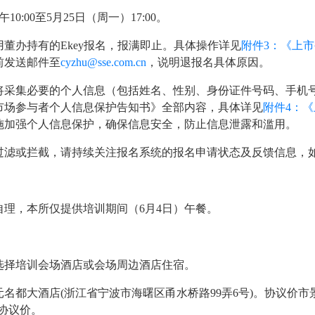
10:00至5月25日（周一）17:00。
董办持有的Ekey报名，报满即止。具体操作详见
附件3：《上
前发送邮件至
cyzhu@sse.com.cn
，说明退报名具体原因。
将采集必要的个人信息（包括姓名、性别、身份证件号码、手机
市场参与者个人信息保护告知书》全部内容，具体详见
附件4：
施加强个人信息保护，确保信息安全，防止信息泄露和滥用。
过滤或拦截，请持续关注报名系统的报名申请状态及反馈信息，
理，本所仅提供培训期间（6月4日）午餐。
选择培训会场酒店或会场周边酒店住宿。
都大酒店(浙江省宁波市海曙区甬水桥路99弄6号)。协议价市景
取协议价。