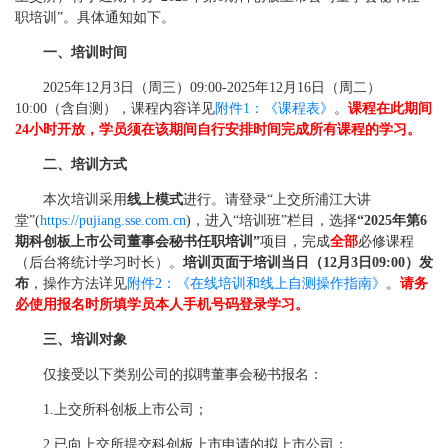
职培训”。具体通知如下。
一、培训时间
2025年12月3日（周三）09:00-2025年12月16日（周二）
10:00（含自测），课程内容详见
附件1：《课程表》
。
课程在此期间
24小时开放，学员须在该期间自行安排时间完成所有课程的学习。
二、培训方式
本次培训采用
线上模式
进行。请登录“上交所浦江大讲
堂”(
https://pujiang.sse.com.cn
)，进入“培训班”栏目，选择
“2025年第6
期科创板上市公司董事会秘书任职培训”
项目，完成
全部
必修课程
（后台将统计学习时长）。
培训页面于培训当日（12月3日09:00）发
布
，操作方法详见
附件2：《在线培训和线上自测操作指南》
。
请务
必使用报名时所填学员本人手机号码登录学习。
三、培训对象
仅接受以下类别公司的拟聘董事会秘书报名：
1.上交所科创板上市公司；
2.已向上交所提交科创板上市申请的拟上市公司；