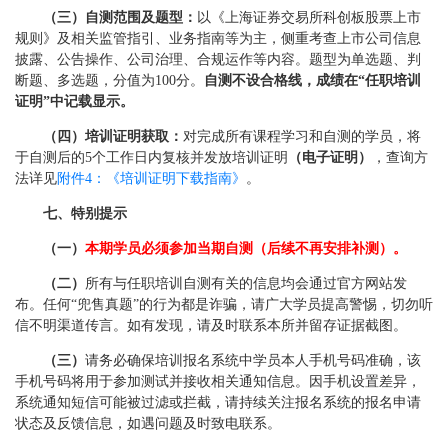
（三）自测范围及题型：
以《上海证券交易所科创板股票上市
规则》及相关监管指引、业务指南等为主，侧重考查上市公司信息
披露、公告操作、公司治理、合规运作等内容。题型为单选题、判
断题、多选题，分值为100分。
自测不设合格线，成绩在“任职培训
证明”中记载显示。
（四）培训证明获取：
对完成所有课程学习和自测的学员，将
于自测后的5个工作日内复核并发放培训证明
（电子证明）
，查询方
法详见
附件4：《培训证明下载指南》
。
七、特别提示
（一）
本期学员必须参加当期自测（后续不再安排补测）。
（二）
所有与任职培训自测有关的信息均会通过官方网站发
布。任何“兜售真题”的行为都是诈骗，请广大学员提高警惕，切勿听
信不明渠道传言。如有发现，请及时联系本所并留存证据截图。
（三）
请务必确保培训报名系统中学员本人手机号码准确，该
手机号码将用于参加测试并接收相关通知信息。因手机设置差异，
系统通知短信可能被过滤或拦截，请持续关注报名系统的报名申请
状态及反馈信息，如遇问题及时致电联系。