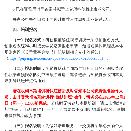
3.已在证监局辅导备案并拟于上交所科创板上市的公司。
每家公司每个自然年内累计推荐人数原则上不超过2人。
四、培训报名
（一）报名方式：
科创板董秘任职培训统一采取预报名方式。
预报名系统24小时接受学员培训报名申请，预报名操作流程及具体
规则参照《关于董事会秘书任职培训相关安排的通知》
（
https://pujiang.sse.com.cn/update/notice/c/5732956.shtml
）。
（二）报名时间：
学员将从截至2025年11月28日的科创板董秘
任职培训预报名队列中按顺序邀请，邀请进班后学员将会收到本期
培训确认进班短信通知。
请在收到本期培训确认短信后及时告知本公司负责报名操作人
员，由其登录报名系统进行“确认进班”操作，请务必在2025年12月1
日（周一）12:00前完成。
若临时无法参加本期培训，请点击“取消参
加”按钮，自动顺延到下一期。连续两次不参加则须重新报名。逾期
未操作视为放弃参加。
（三）报名说明：
为做好培训服务，上交所将采集必要的个人