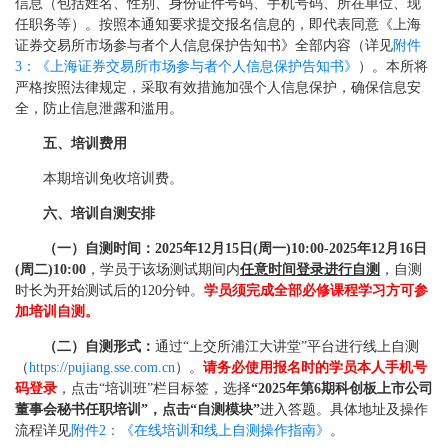
信息（包括姓名、性别、身份证件号码、手机号码、所在单位、现
任职务等）。按照本通知要求提交报名信息的，即代表同意《上海
证券交易所市场参与者个人信息保护告知书》全部内容（详见
附件
3：《上海证券交易所市场参与者个人信息保护告知书》
）。本所将
严格按照法律规定，采取有效措施加强个人信息保护，确保信息安
全，防止信息泄露和滥用。
五、培训费用
本期培训免收培训费。
六、培训自测安排
（一）自测时间：2025年12月15日(周一)10:00-2025年12月16日
(周二)10:00
，学员于该场测试期间内
任意时间登录进行自测
，自测
时长为开始测试后的120分钟。
学员须完成全部必修课程学习方可参
加培训自测。
（二）自测形式：
通过“上交所浦江大讲堂”平台进行线上自测
（
https://pujiang.sse.com.cn
）。
请务必使用报名时的学员本人手机号
码登录
，点击“培训班”栏目标签，选择
“2025年第6期科创板上市公司
董事会秘书任职培训”，点击“自测模块”
进入答题。具体地址及操作
流程详见
附件2：《在线培训和线上自测操作指南》
。