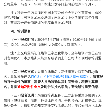
公司董事、高管（一年内：本通知发布日起向前推算12个月）。
注：过去一年内参加过中国上市公司协会主办的董事长、总经
理等培训的，可不参加本次培训；已参加过上交所董监高初任培
训、董监高合规专项培训的无需重复参加培训。
四、培训报名
（一）报名时间：
2026年5月27日（周三）10:00至6月9日（周
二）12:00。本次培训计划招生人数500人，额满为止。
注：
上交所董高初任培训已常态化举办，全年培训计划已在培
训官网发布，本次培训未能报名成功的上市公司请等候后续培训通
知。
（二）报名方式：
采用在线报名，需使用董办持有的Ekey报
名，具体操作详见
附件3：《上市公司培训报名操作指南》
。
请董秘
与符合条件的董事、高管人员沟通确认其时间安排，积极为其报
名，并将
通知及附件全文
及时告知报名学员，避免错过重要信息。
（三）报名说明：
为做好培训服务，上交所将采集必要的个人
信息（包括姓名、性别、身份证件号码、手机号码、所在单位、现
任职务等）。按照本通知要求提交报名信息的，即代表同意《上海