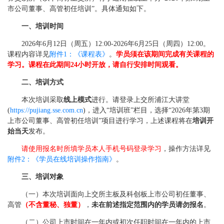
市公司董事、高管初任培训”。具体通知如下。
一、培训时间
2026年6月12日（周五）12:00-2026年6月25日（周四）12:00。
课程内容详见
附件1：《课程表》
。
学员须在该期间完成有关课程的
学习。课程在此期间24小时开放，请自行安排时间观看。
二、培训方式
本次培训采取
线上模式
进行。请登录上交所浦江大讲堂
(
https://pujiang.sse.com.cn
)，进入“培训班”栏目，选择“2026年第3期
上市公司董事、高管初任培训”项目进行学习，上述课程将在
培训开
始当天
发布。
请使用报名时所填学员本人手机号码登录学习
，操作方法详见
附件2：《学员在线培训操作指南》
。
三、培训对象
（一）本次培训面向上交所主板及科创板上市公司初任董事、
高管
（不含董秘、独董）
，
未在前述指定范围内的学员请勿报名
。
（二）公司上市时间在一年内或初次任职时间在一年内的上市