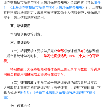
证券交易所市场参与者个人信息保护告知书》全部内容（详见
附件
4：《上海证券交易所市场参与者个人信息保护告知书》
）。上交所
将严格按照法律规定，采取有效措施加强个人信息保护，确保信息
安全，防止信息泄露和滥用。
五、培训费用
本期培训免收培训费。
六、培训证明
（一）培训要求：
要求学员完成
全部
必修课程及
4门
选修课程
（后台将统计学习时长），
学习进度须达到100%（个人中心可查
看）
。
特别提醒：为保障视频观看体验并正确记录学习数据，培训期
间请全程使用
电脑
完成全部课程在线学习。
（二）证明获取：
学员完成全部培训要求的课程并经核实后，
方可取得本期董高初任培训证明（电子证明）。证明下载时间、下
载方式详见
附件5：《学员完成培训名单查询与培训证明下载指
南》
。
七、联系方式