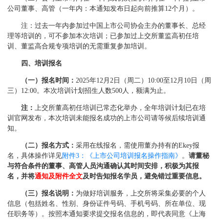
公司董事、高管（一年内：本通知发布日起向前推算12个月）。
注：过去一年内参加过中国上市公司协会主办的董事长、总经
理等培训的，可不参加本次培训；已参加过上交所董监高初任培
训、董监高合规专项培训的无需重复参加培训。
四、培训报名
（一）报名时间：
2025年12月2日（周二）10:00至12月10日（周
三）12:00。本次培训计划招生人数500人，额满为止。
注：
上交所董高初任培训已常态化举办，全年培训计划已在培
训官网发布，本次培训未能报名成功的上市公司请等候后续培训通
知。
（二）报名方式：
采用在线报名，需使用董办持有的Ekey报
名，具体操作详见
附件3：《上市公司培训报名操作指南》
。
请董秘
与符合条件的董事、高管人员沟通确认其时间安排，积极为其报
名，并将
通知及附件全文
及时告知报名学员，避免错过重要信息。
（三）报名说明：
为做好培训服务，上交所将采集必要的个人
信息（包括姓名、性别、身份证件号码、手机号码、所在单位、现
任职务等）。按照本通知要求提交报名信息的，即代表同意《上海