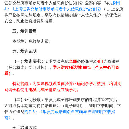
证券交易所市场参与者个人信息保护告知书》全部内容（详见
附件
4：《上海证券交易所市场参与者个人信息保护告知书》
）。上交所
将严格按照法律规定，采取有效措施加强个人信息保护，确保信息
安全，防止信息泄露和滥用。
五、培训费用
本期培训免收培训费。
六、培训证明
（一）培训要求：
要求学员完成
全部
必修课程及
4门
选修课程
（后台将统计学习时长），
学习进度须达到100%（个人中心可查
看）
。
特别提醒：为保障视频观看体验并正确记录学习数据，培训期
间请全程使用
电脑
完成全部课程在线学习。
（二）证明获取：
学员完成全部培训要求的课程并经核实后，
方可取得本期董高初任培训证明（电子证明）。证明下载时间、下
载方式详见
附件5：《学员完成培训名单查询与培训证明下载指
南》
。
七、联系方式