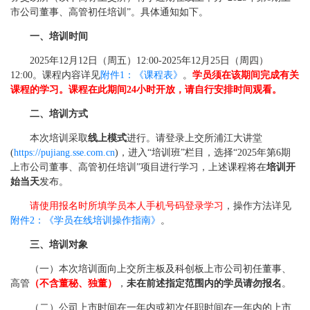
市公司董事、高管初任培训”。具体通知如下。
一、培训时间
2025年12月12日（周五）12:00-2025年12月25日（周四）
12:00。课程内容详见
附件1：《课程表》
。
学员须在该期间完成有关
课程的学习。课程在此期间24小时开放，请自行安排时间观看。
二、培训方式
本次培训采取
线上模式
进行。请登录上交所浦江大讲堂
(
https://pujiang.sse.com.cn
)，进入“培训班”栏目，选择“2025年第6期
上市公司董事、高管初任培训”项目进行学习，上述课程将在
培训开
始当天
发布。
请使用报名时所填学员本人手机号码登录学习
，操作方法详见
附件2：《学员在线培训操作指南》
。
三、培训对象
（一）本次培训面向上交所主板及科创板上市公司初任董事、
高管
（不含董秘、独董）
，
未在前述指定范围内的学员请勿报名
。
（二）公司上市时间在一年内或初次任职时间在一年内的上市