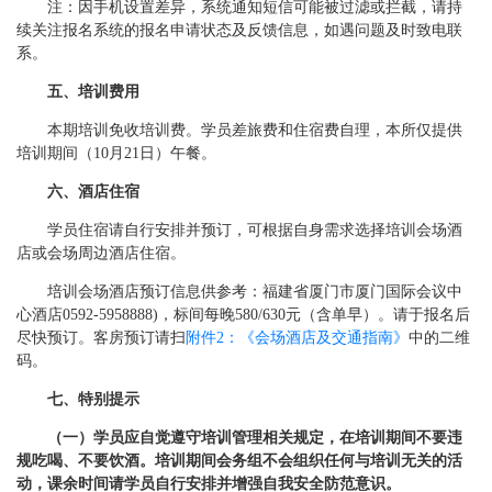
注：因手机设置差异，系统通知短信可能被过滤或拦截，请持
续关注报名系统的报名申请状态及反馈信息，如遇问题及时致电联
系。
五、培训费用
本期培训免收培训费。学员差旅费和住宿费自理，本所仅提供
培训期间（10月21日）午餐。
六、酒店住宿
学员住宿请自行安排并预订，可根据自身需求选择培训会场酒
店或会场周边酒店住宿。
培训会场酒店预订信息供参考：福建省厦门市厦门国际会议中
心酒店0592-5958888)，标间每晚580/630元（含单早）。请于报名后
尽快预订。客房预订请扫
附件2：《会场酒店及交通指南》
中的二维
码。
七、特别提示
（一）学员应自觉遵守培训管理相关规定，在培训期间不要违
规吃喝、不要饮酒。培训期间会务组不会组织任何与培训无关的活
动，课余时间请学员自行安排并增强自我安全防范意识。