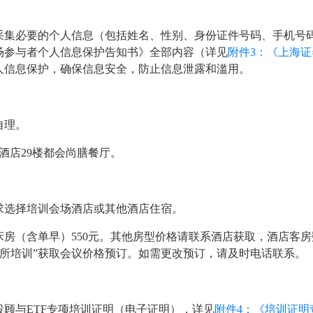
采集必要的个人信息（包括姓名、性别、身份证件号码、手机号
场参与者个人信息保护告知书》全部内容（详见
附件3：《上海
人信息保护，确保信息安全，防止信息泄露和滥用。
自理。
酒店29楼都会尚膳餐厅。
求选择培训会场酒店或其他酒店住宿。
房（含单早）550元。其他房型价格请联系酒店获取，酒店客
报“上交所培训”获取会议价格预订。如需更改预订，请及时电话联系。
顾与ETF专项培训证明（电子证明），详见
附件4：《培训证明